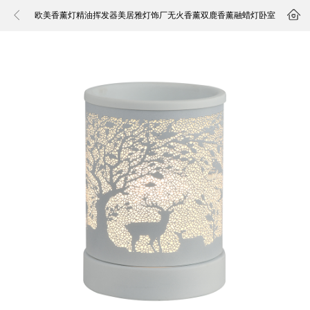


欧美香薰灯精油挥发器美居雅灯饰厂无火香薰双鹿香薰融蜡灯卧室
床头阅读台灯