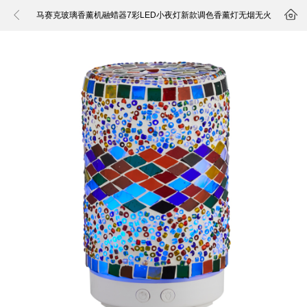


马赛克玻璃香薰机融蜡器7彩LED小夜灯新款调色香薰灯无烟无火
香薰